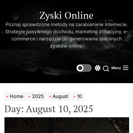
Skip
to
Zyski Online
the
Poznaj sprawdzone metody na zarabianie w Internecie.
content
Strategie pasywnego dochodu, marketing afiliacyjny, e-
commerce i narzędzia do generowania stabilnych
zysków online.
Menu
Switch
Search
color
mode
Home
2025
August
10
Day:
August 10, 2025