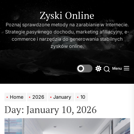
Skip
to
Zyski Online
the
Poznaj sprawdzone metody na zarabianie w Internecie.
content
Strategie pasywnego dochodu, marketing afiliacyjny, e-
commerce i narzędzia do generowania stabilnych
zysków online.
Menu
Switch
Search
color
mode
Home
2026
January
10
Day:
January 10, 2026