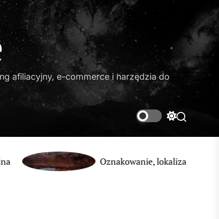
e
g afiliacyjny, e-commerce i narzędzia do
Switch
Search
color
mode
Oznakowanie, lokalizacja i zabezpieczen