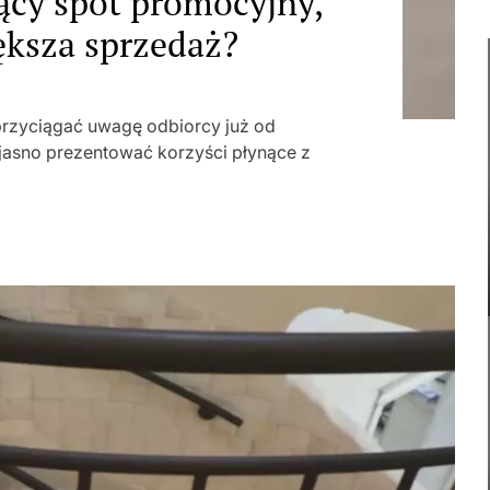
ący spot promocyjny,
ększa sprzedaż?
rzyciągać uwagę odbiorcy już od
jasno prezentować korzyści płynące z