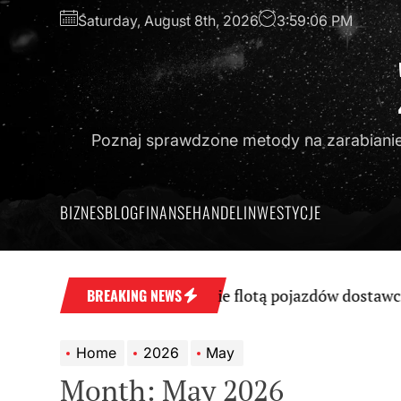
Skip
Saturday, August 8th, 2026
3:59:07 PM
to
the
content
Poznaj sprawdzone metody na zarabianie 
BIZNES
BLOG
FINANSE
HANDEL
INWESTYCJE
Efektywne zarządzanie flotą pojazdów dostawczych: Nowo
BREAKING NEWS
Home
2026
May
Month:
May 2026