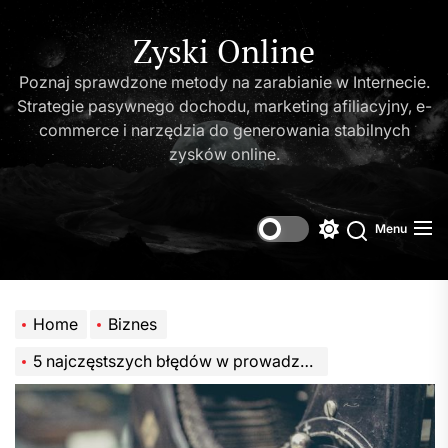
Skip
to
Zyski Online
the
Poznaj sprawdzone metody na zarabianie w Internecie.
content
Strategie pasywnego dochodu, marketing afiliacyjny, e-
commerce i narzędzia do generowania stabilnych
zysków online.
Menu
Switch
Search
color
mode
Home
Biznes
5 najczęstszych błędów w prowadzeniu księgowości przez startupy