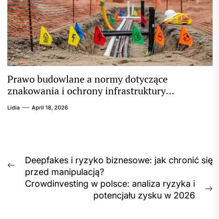
Prawo budowlane a normy dotyczące
znakowania i ochrony infrastruktury
podziemnej
Lidia
April 18, 2026
Post
Deepfakes i ryzyko biznesowe: jak chronić się
Previous
przed manipulacją?
navigation
post:
Crowdinvesting w polsce: analiza ryzyka i
N
potencjału zysku w 2026
p