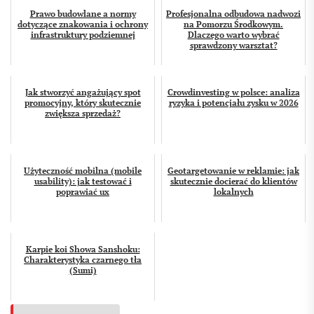
Prawo budowlane a normy
Profesjonalna odbudowa nadwozi
dotyczące znakowania i ochrony
na Pomorzu Środkowym.
infrastruktury podziemnej
Dlaczego warto wybrać
sprawdzony warsztat?
Jak stworzyć angażujący spot
Crowdinvesting w polsce: analiza
promocyjny, który skutecznie
ryzyka i potencjału zysku w 2026
zwiększa sprzedaż?
Użyteczność mobilna (mobile
Geotargetowanie w reklamie: jak
usability): jak testować i
skutecznie docierać do klientów
poprawiać ux
lokalnych
Karpie koi Showa Sanshoku:
Charakterystyka czarnego tła
(Sumi)