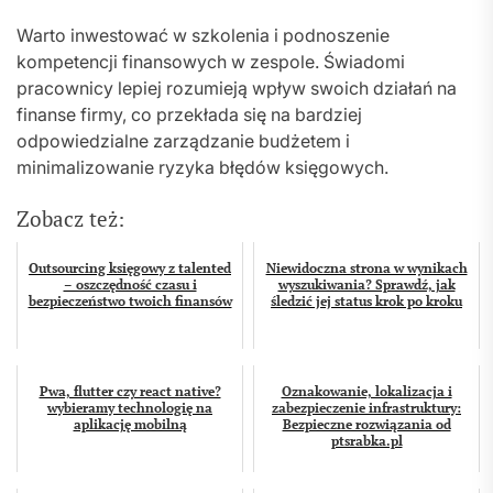
Warto inwestować w szkolenia i podnoszenie
kompetencji finansowych w zespole. Świadomi
pracownicy lepiej rozumieją wpływ swoich działań na
finanse firmy, co przekłada się na bardziej
odpowiedzialne zarządzanie budżetem i
minimalizowanie ryzyka błędów księgowych.
Zobacz też:
Outsourcing księgowy z talented
Niewidoczna strona w wynikach
– oszczędność czasu i
wyszukiwania? Sprawdź, jak
bezpieczeństwo twoich finansów
śledzić jej status krok po kroku
Pwa, flutter czy react native?
Oznakowanie, lokalizacja i
wybieramy technologię na
zabezpieczenie infrastruktury:
aplikację mobilną
Bezpieczne rozwiązania od
ptsrabka.pl