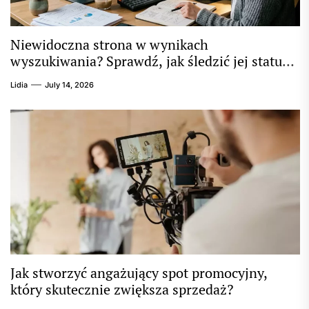
Niewidoczna strona w wynikach
wyszukiwania? Sprawdź, jak śledzić jej status
krok po kroku
Lidia
July 14, 2026
Jak stworzyć angażujący spot promocyjny,
który skutecznie zwiększa sprzedaż?