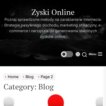
Skip
to
Zyski Online
the
Poznaj sprawdzone metody na zarabianie w Internecie.
content
Strategie pasywnego dochodu, marketing afiliacyjny, e-
commerce i narzędzia do generowania stabilnych
zysków online.
Menu
Switch
Search
color
mode
Home
Blog
Page 2
Category:
Blog