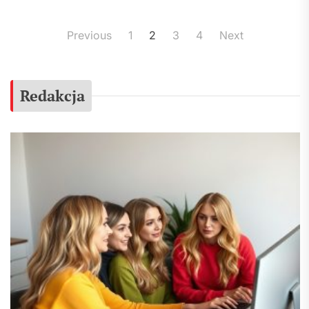
Posts
Previous
1
2
3
4
Next
pagination
Redakcja