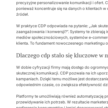
precyzyjne personalizowanie komunikacji i ofert.
ponieważ koncentruje się na danych o klientach w 
źródeł.
W praktyce CDP odpowiada na pytanie: „Jak skute
zaangażowania i konwersji?”. Systemy te zbierają i
mediów społecznościowych, systemów e-commerce i
klienta. To fundament nowoczesnego marketingu o
Dlaczego cdp stało się kluczowe w 
W dobie cyfryzacji firmy mają dostęp do ogromnyc
skutecznej komunikacji. CDP pozwala na ich upor
kampaniach. Dzięki temu możliwe jest dostarczan
odpowiednim czasie, co zwiększa efektywność dz
Platformy te umożliwiają również automatyzację 
przewidywanie ich potrzeb. W rezultacie marketer
preferencje konsumentów i lepiej dopasowywać st