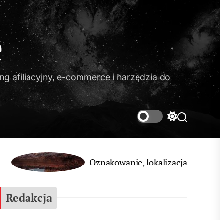
e
g afiliacyjny, e-commerce i narzędzia do
Switch
Search
color
mode
Oznakowanie, lokalizacja i zabezpieczenie infra
Redakcja