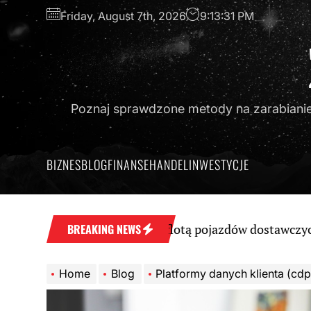
Skip
Friday, August 7th, 2026
9:13:33 PM
to
the
content
Poznaj sprawdzone metody na zarabianie 
BIZNES
BLOG
FINANSE
HANDEL
INWESTYCJE
ne zarządzanie flotą pojazdów dostawczych: Nowoczesne 
BREAKING NEWS
Home
Blog
Platformy danych klienta (cdp): serce nowoczesnego