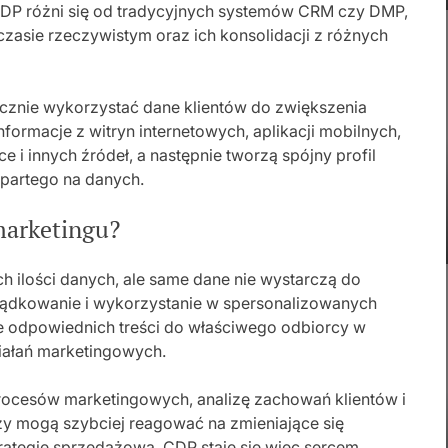
 CDP różni się od tradycyjnych systemów CRM czy DMP,
czasie rzeczywistym oraz ich konsolidacji z różnych
cznie wykorzystać dane klientów do zwiększenia
nformacje z witryn internetowych, aplikacji mobilnych,
 innych źródeł, a następnie tworzą spójny profil
partego na danych.
marketingu?
h ilości danych, ale same dane nie wystarczą do
ządkowanie i wykorzystanie w spersonalizowanych
ie odpowiednich treści do właściwego odbiorcy w
iałań marketingowych.
procesów marketingowych, analizę zachowań klientów i
zy mogą szybciej reagować na zmieniające się
rategię sprzedażową. CDP staje się więc sercem