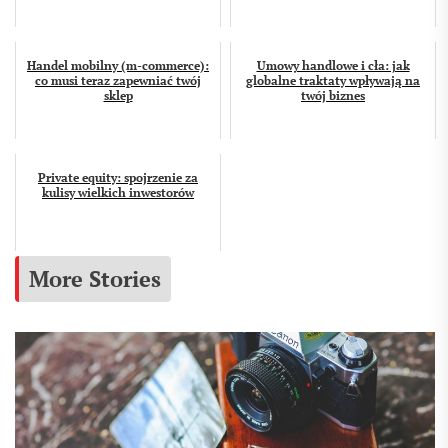
Handel mobilny (m-commerce):
Umowy handlowe i cła: jak
co musi teraz zapewniać twój
globalne traktaty wpływają na
sklep
twój biznes
Private equity: spojrzenie za
kulisy wielkich inwestorów
More Stories