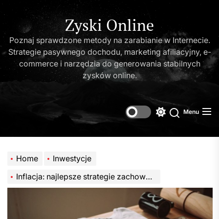
Skip
to
Zyski Online
the
Poznaj sprawdzone metody na zarabianie w Internecie.
content
Strategie pasywnego dochodu, marketing afiliacyjny, e-
commerce i narzędzia do generowania stabilnych
zysków online.
Menu
Switch
Search
color
mode
Home
Inwestycje
Inflacja: najlepsze strategie zachowania siły nabywczej