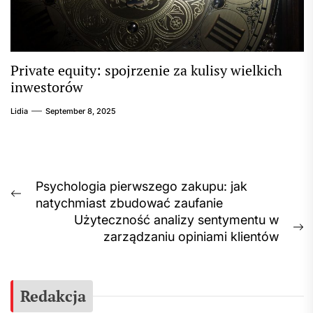
Private equity: spojrzenie za kulisy wielkich
inwestorów
Lidia
September 8, 2025
Post
Psychologia pierwszego zakupu: jak
Previous
natychmiast zbudować zaufanie
navigation
post:
Użyteczność analizy sentymentu w
N
zarządzaniu opiniami klientów
p
Redakcja