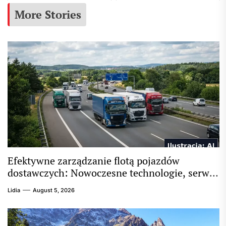
More Stories
Efektywne zarządzanie flotą pojazdów
dostawczych: Nowoczesne technologie, serwis
i ciągłość operacyjna
Lidia
August 5, 2026