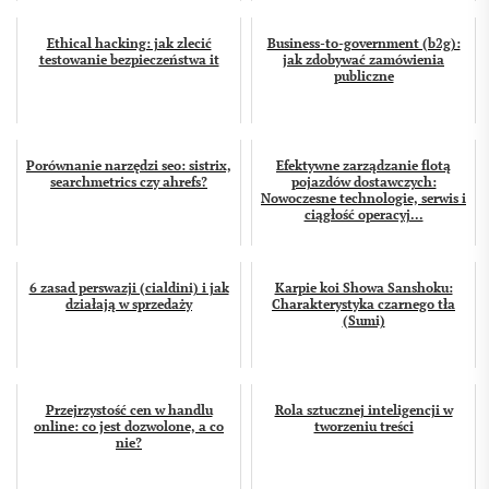
Ethical hacking: jak zlecić
Business-to-government (b2g):
testowanie bezpieczeństwa it
jak zdobywać zamówienia
publiczne
Porównanie narzędzi seo: sistrix,
Efektywne zarządzanie flotą
searchmetrics czy ahrefs?
pojazdów dostawczych:
Nowoczesne technologie, serwis i
ciągłość operacyj...
6 zasad perswazji (cialdini) i jak
Karpie koi Showa Sanshoku:
działają w sprzedaży
Charakterystyka czarnego tła
(Sumi)
Przejrzystość cen w handlu
Rola sztucznej inteligencji w
online: co jest dozwolone, a co
tworzeniu treści
nie?