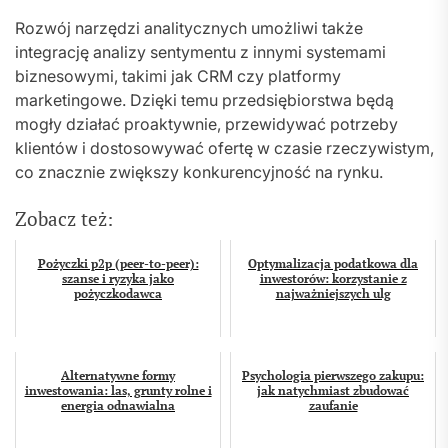
Rozwój narzędzi analitycznych umożliwi także
integrację analizy sentymentu z innymi systemami
biznesowymi, takimi jak CRM czy platformy
marketingowe. Dzięki temu przedsiębiorstwa będą
mogły działać proaktywnie, przewidywać potrzeby
klientów i dostosowywać ofertę w czasie rzeczywistym,
co znacznie zwiększy konkurencyjność na rynku.
Zobacz też:
Pożyczki p2p (peer-to-peer):
Optymalizacja podatkowa dla
szanse i ryzyka jako
inwestorów: korzystanie z
pożyczkodawca
najważniejszych ulg
Alternatywne formy
Psychologia pierwszego zakupu:
inwestowania: las, grunty rolne i
jak natychmiast zbudować
energia odnawialna
zaufanie