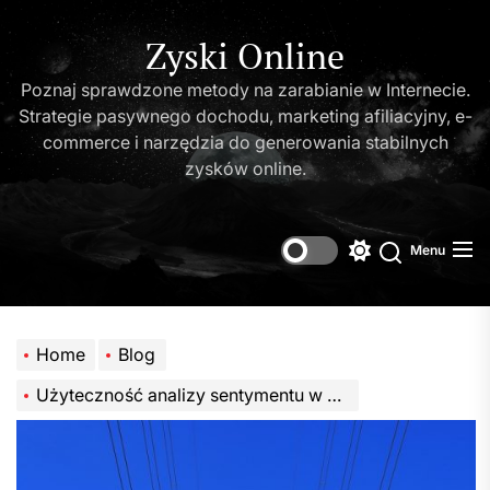
Skip
to
Zyski Online
the
Poznaj sprawdzone metody na zarabianie w Internecie.
content
Strategie pasywnego dochodu, marketing afiliacyjny, e-
commerce i narzędzia do generowania stabilnych
zysków online.
Menu
Switch
Search
color
mode
Home
Blog
Użyteczność analizy sentymentu w zarządzaniu opiniami klientów