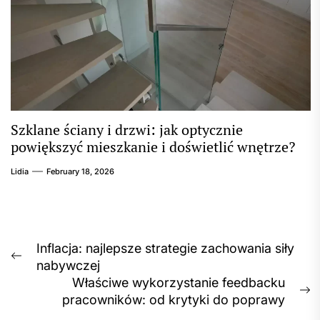
Szklane ściany i drzwi: jak optycznie
powiększyć mieszkanie i doświetlić wnętrze?
Lidia
February 18, 2026
Post
Inflacja: najlepsze strategie zachowania siły
Previous
nabywczej
navigation
post:
Właściwe wykorzystanie feedbacku
N
pracowników: od krytyki do poprawy
p